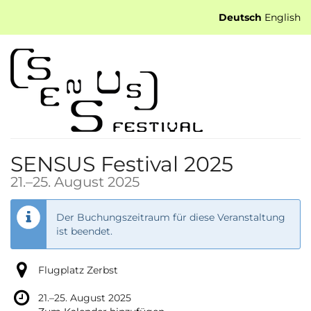
Zum
Deutsch
English
Haupt-
Inhalt
springen
SENSUS Festival 2025
bis
21.
–
25. August 2025
Der Buchungszeitraum für diese Veranstaltung
ist beendet.
Flugplatz Zerbst
bis
21.
–
25. August 2025