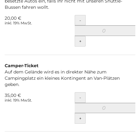
besetzte Autos ein, falls Ihr nicht mit unseren Shuttle-
Bussen fahren wollt.
20,00 €
Menge
-
inkl. 19% MwSt.
+
Camper-Ticket
Auf dem Gelände wird es in direkter Nähe zum
Campingplatz ein kleines Kontingent an Van-Plätzen
geben.
35,00 €
Menge
-
inkl. 19% MwSt.
+